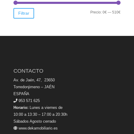
Precio
Precio
Precio:
0€
—
510€
Filtrar
mínimo
máximo
CONTACTO
Av. de Jaén, 47, 23650
Torredonjimeno – JAÉN
ESPAÑA
953 571 625
Horario:
Lunes a viernes de
10:00 a 13:30 – 17:00 a 20:30h
Sábados Agosto cerrado
www.dekamobiliario.es