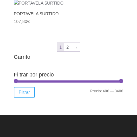
PORTAVELA SURTIDO
107,80
€
1
2
→
Carrito
Filtrar por precio
Precio
Precio
Precio:
40€
—
340€
Filtrar
mínimo
máximo