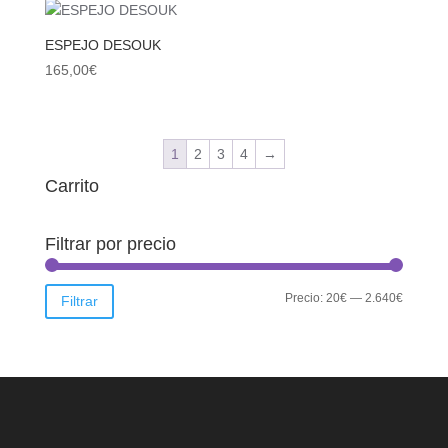
ESPEJO DESOUK
165,00
€
1
2
3
4
→
Carrito
Filtrar por precio
Precio
Precio
Precio:
20€
—
2.640€
Filtrar
mínimo
máximo