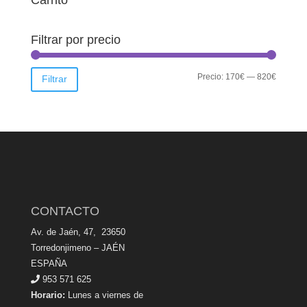
Carrito
Filtrar por precio
Precio
Precio
Precio:
170€
—
820€
Filtrar
mínimo
máximo
CONTACTO
Av. de Jaén, 47, 23650
Torredonjimeno – JAÉN
ESPAÑA
953 571 625
Horario:
Lunes a viernes de