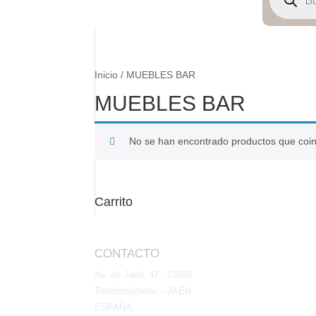
productos
Inicio
/ MUEBLES BAR
MUEBLES BAR
No se han encontrado productos que coinc
Carrito
CONTACTO
Av. de Jaén, 47, 23650
Torredonjimeno – JAÉN
ESPAÑA