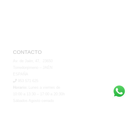
CONTACTO
Av. de Jaén, 47, 23650
Torredonjimeno – JAÉN
ESPAÑA
953 571 625
Horario:
Lunes a viernes de
10:00 a 13:30 – 17:00 a 20:30h
Sábados Agosto cerrado
www.dekamobiliario.es
GARANTÍA
Compra segura SSL
Tarjeta o Trasferencia