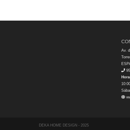
CO
Av. 
Torr
ESP
95
Hora
10:00
Sába
ww
DEKA HOME DESIGN - 2025