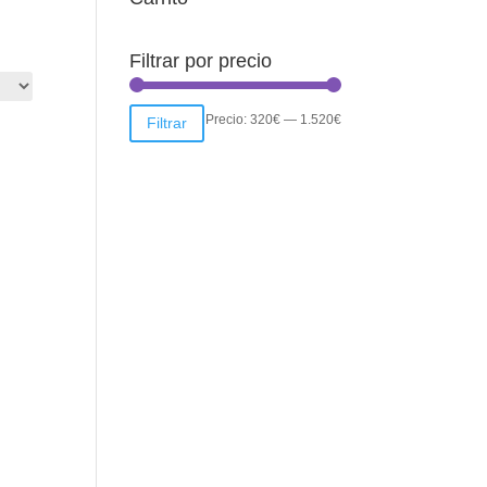
Filtrar por precio
Precio
Precio
Precio:
320€
—
1.520€
Filtrar
mínimo
máximo