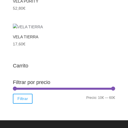
VELA PURITY
52,80
€
VELA TIERRA
17,60
€
Carrito
Filtrar por precio
Precio
Precio
Precio:
10€
—
60€
Filtrar
mínimo
máximo