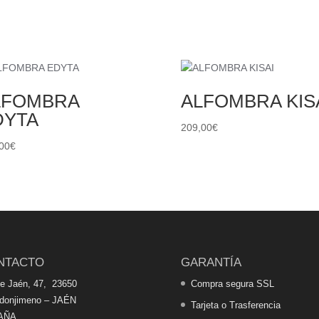
LFOMBRA
ALFOMBRA KIS
DYTA
209,00
€
00
€
NTACTO
GARANTÍA
de Jaén, 47, 23650
Compra segura SSL
edonjimeno – JAÉN
Tarjeta o Trasferencia
AÑA