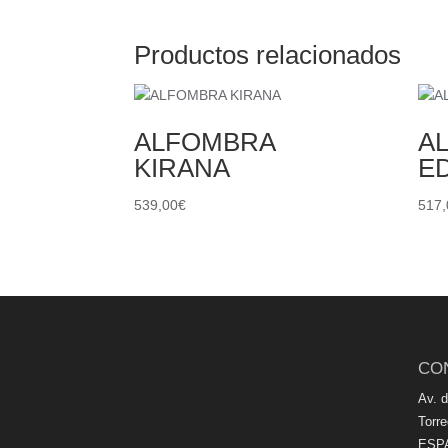
Productos relacionados
ALFOMBRA
A
KIRANA
E
539,00
€
517,
CO
Av. 
Torr
ESP