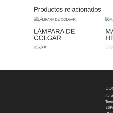
Productos relacionados
LÁMPARA DE
M
COLGAR
H
215,60
€
53,9
CO
Av. 
Torr
ESP