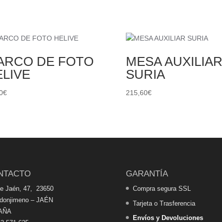
ARCO DE FOTO
MESA AUXILIA
ELIVE
SURIA
0
€
215,60
€
NTACTO
GARANTÍA
de Jaén, 47, 23650
Compra segura SSL
edonjimeno – JAÉN
Tarjeta o Trasferencia
AÑA
Envíos y Devoluciones