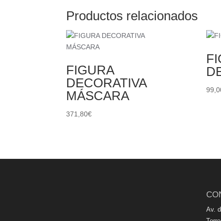
Productos relacionados
F
FIGURA
D
DECORATIVA
99,0
MÁSCARA
371,80
€
CO
Av. 
Torr