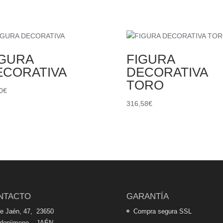
IGURA
FIGURA
ECORATIVA
DECORATIVA
TORO
0
€
316,58
€
NTACTO
GARANTÍA
de Jaén, 47, 23650
Compra segura SSL
edonjimeno – JAÉN