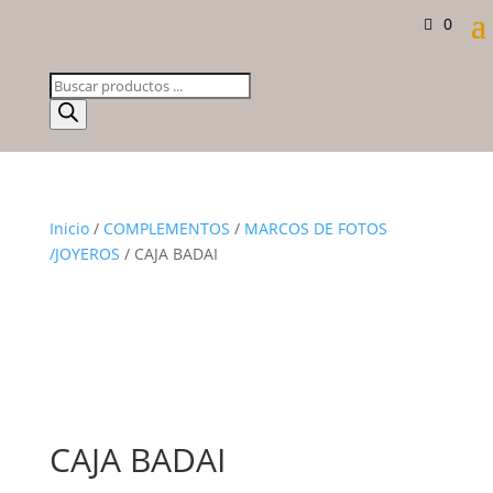
0
Búsqueda
de
productos
Inicio
/
COMPLEMENTOS
/
MARCOS DE FOTOS
/JOYEROS
/ CAJA BADAI
CAJA BADAI