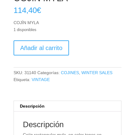
114,40
€
COJÍN MYLA
1 disponibles
COJÍN
Añadir al carrito
MYLA
cantidad
SKU:
31140
Categorías:
COJINES
,
WINTER SALES
Etiqueta:
VINTAGE
Descripción
Descripción
Cojín rectangular myla, en color tonos en