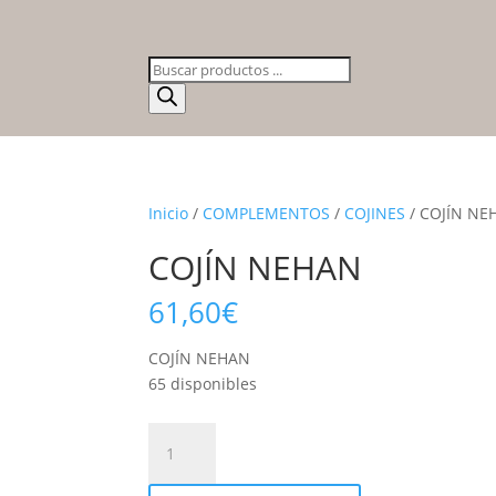
Búsqueda
de
productos
Inicio
/
COMPLEMENTOS
/
COJINES
/ COJÍN NE
COJÍN NEHAN
61,60
€
COJÍN NEHAN
65 disponibles
COJÍN
NEHAN
cantidad