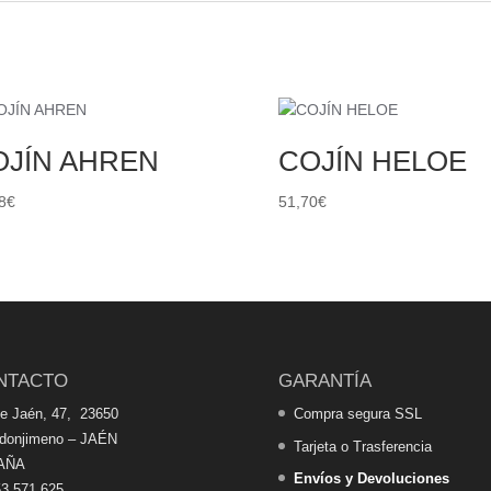
OJÍN AHREN
COJÍN HELOE
8
€
51,70
€
NTACTO
GARANTÍA
de Jaén, 47, 23650
Compra segura SSL
edonjimeno – JAÉN
Tarjeta o Trasferencia
AÑA
Envíos y Devoluciones
3 571 625