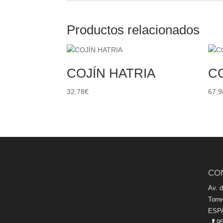
Productos relacionados
COJÍN HATRIA
C
32,78
€
67,9
CO
Av. 
Torr
ESP
95