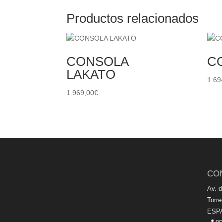
Productos relacionados
CONSOLA
C
LAKATO
1.69
1.969,00
€
CO
Av. 
Torr
ESP