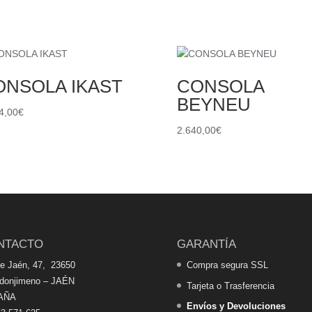
ONSOLA IKAST
CONSOLA
BEYNEU
4,00
€
2.640,00
€
NTACTO
GARANTÍA
de Jaén, 47, 23650
Compra segura SSL
edonjimeno – JAÉN
Tarjeta o Trasferencia
AÑA
Envíos y Devoluciones