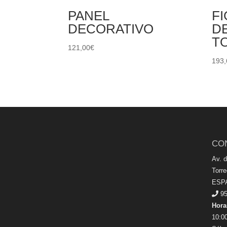
PANEL
F
DECORATIVO
D
T
121,00
€
193,
CO
Av. 
Torr
ESP
95
Hora
10:00