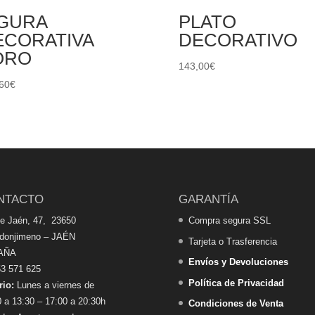
IGURA
PLATO
ECORATIVA
DECORATIVO
ORO
143,00
€
60
€
NTACTO
GARANTÍA
de Jaén, 47, 23650
Compra segura SSL
edonjimeno – JAÉN
Tarjeta o Trasferencia
AÑA
Envíos y Devoluciones
3 571 625
Política de Privacidad
rio:
Lunes a viernes de
 a 13:30 – 17:00 a 20:30h
Condiciones de Venta