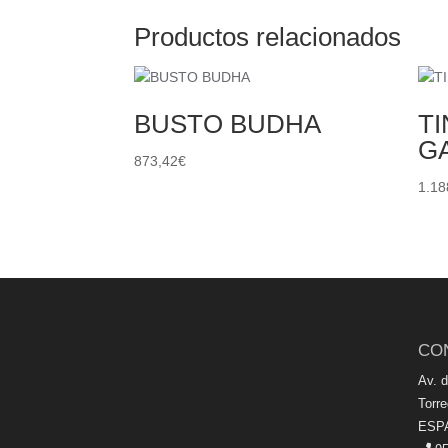
Productos relacionados
BUSTO BUDHA
TI
G
873,42
€
1.18
CO
Av. 
Torr
ESP