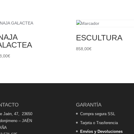
NAJA
ESCULTURA
ALACTEA
858,00
€
8,00
€
NTACTO
GARANTÍA
de Jaén, 47, 23650
Compra segura SSL
edonjimeno – JAÉN
Tarjeta o Trasferencia
AÑA
Envíos y Devoluciones