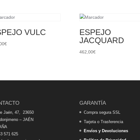
SPEJO VULC
ESPEJO
JACQUARD
00
€
462,00
€
NTACTO
GARANTÍA
de Jaén, 47, 23650
Compra segura SSL
edonjimeno – JAÉN
Tarjeta o Trasferencia
AÑA
Envíos y Devoluciones
3 571 625