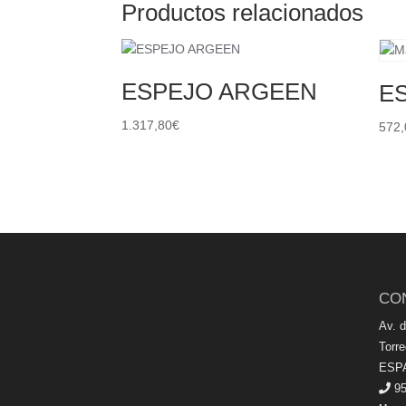
Productos relacionados
ESPEJO ARGEEN
E
1.317,80
€
572,
CO
Av. 
Torr
ESP
95