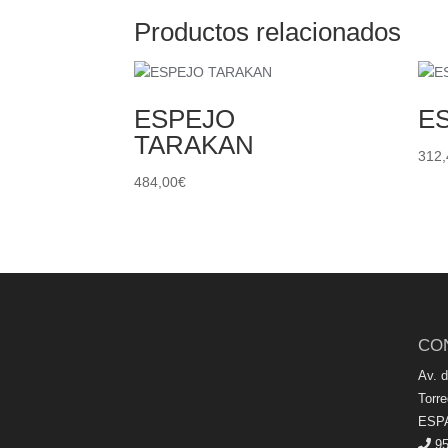
Productos relacionados
ESPEJO
E
TARAKAN
312,
484,00
€
CO
Av. 
Torr
ESP
95