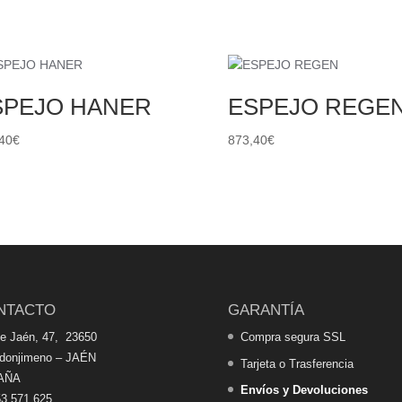
SPEJO HANER
ESPEJO REGE
40
€
873,40
€
NTACTO
GARANTÍA
de Jaén, 47, 23650
Compra segura SSL
edonjimeno – JAÉN
Tarjeta o Trasferencia
AÑA
Envíos y Devoluciones
3 571 625