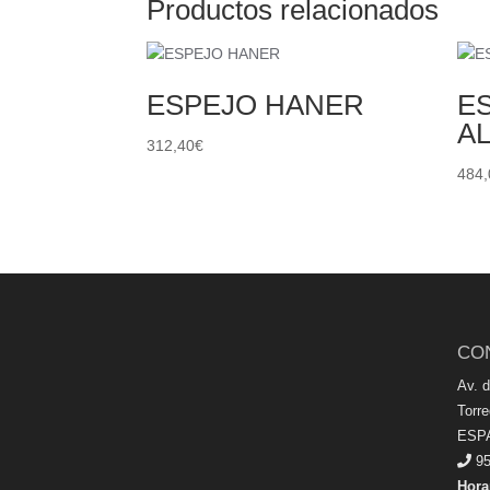
Productos relacionados
ESPEJO HANER
E
A
312,40
€
484,
CO
Av. 
Torr
ESP
95
Hora