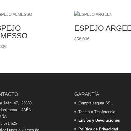
SPEJO
ESPEJO ARGE
LMESSO
858,00
€
00
€
NTACTO
GARANTÍA
de Jaén, 47, 23650
Compra segura SSL
edonjimeno – JAÉN
Tarjeta o Trasferencia
AÑA
Envíos y Devoluciones
3 571 625
Política de Privacidad
rio:
Lunes a viernes de