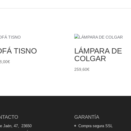
OFÁ TISNO
LÁMPARA DE
COLGAR
8,00
€
259,60
€
NTACTO
GARANTÍA
de Jaén, 47, 23650
Compra segura SSL