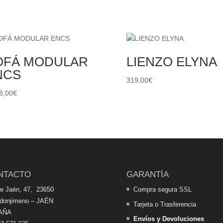
OFÁ MODULAR
LIENZO ELYNA
NCS
319,00
€
8,00
€
NTACTO
GARANTÍA
de Jaén, 47, 23650
Compra segura SSL
edonjimeno – JAÉN
Tarjeta o Trasferencia
AÑA
Envíos y Devoluciones