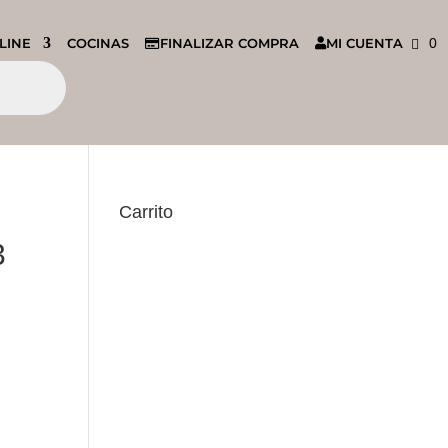
LINE
COCINAS
FINALIZAR COMPRA
MI CUENTA
0
Carrito
3