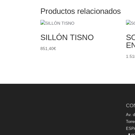
Productos relacionados
SILLÓN TISNO
S
E
851,40
€
1.51
CO
Av. 
Torr
ESP