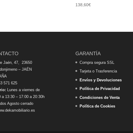
138,60
€
NTACTO
GARANTÍA
de Jaén, 47, 23650
Compra segura SSL
edonjimeno – JAÉN
Tarjeta o Trasferencia
AÑA
Envíos y Devoluciones
3 571 625
Política de Privacidad
rio:
Lunes a viernes de
 a 13:30 – 17:00 a 20:30h
Condiciones de Venta
dos Agosto cerrado
Política de Cookies
w.dekamobiliario.es