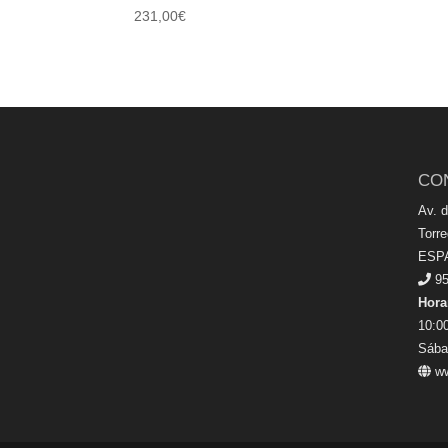
231,00
€
CO
Av. 
Torr
ESP
95
Hora
10:00
Sába
ww