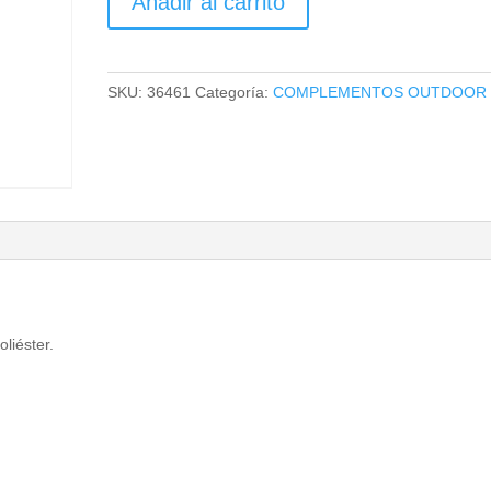
Añadir al carrito
PROTECTORA
REF.
36461
cantidad
SKU:
36461
Categoría:
COMPLEMENTOS OUTDOOR
liéster.