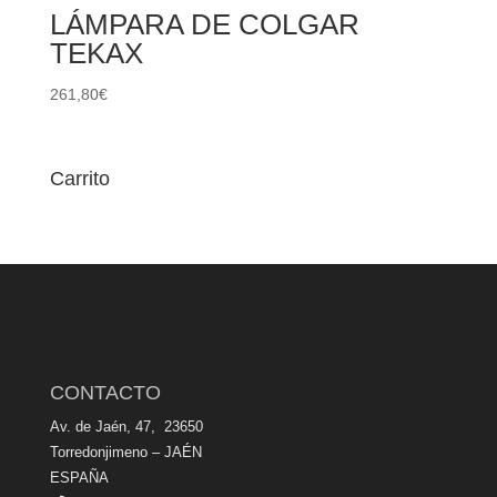
LÁMPARA DE COLGAR
TEKAX
261,80
€
Carrito
CONTACTO
Av. de Jaén, 47, 23650
Torredonjimeno – JAÉN
ESPAÑA