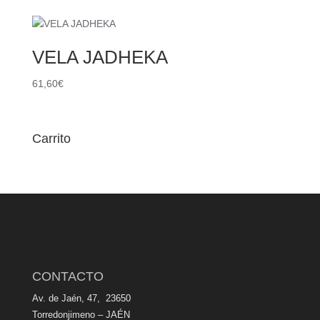
VELA JADHEKA
61,60
€
Carrito
CONTACTO
Av. de Jaén, 47, 23650
Torredonjimeno – JAÉN