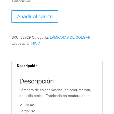
1 disponibles
LÁMPARA
Añadir al carrito
DE
COLGAR
MISCHA
cantidad
SKU:
33529
Categoría:
LÁMPARAS DE COLGAR
Etiqueta:
ÉTNICO
Descripción
Descripción
Lámpara de colgar mischa, en color marrón,
de estilo étnico. Fabricado en madera abedul.
MEDIDAS
Largo: 82