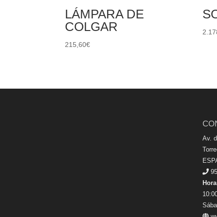
LÁMPARA DE
S
COLGAR
2.17
215,60
€
CO
Av. 
Torr
ESP
95
Hora
10:00
Sába
ww