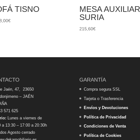
OFÁ TISNO
MESA AUXILIA
SURIA
8,00
€
215,60
€
NTACTO
GARANTÍA
de Jaén, 47, 23650
Compra segura SSL
edonjimeno – JAÉN
Tarjeta o Trasferencia
AÑA
Envíos y Devoluciones
3 571 625
Política de Privacidad
rio:
Lunes a viernes de
 a 13:30 – 17:00 a 20:30h
Condiciones de Venta
dos Agosto cerrado
Política de Cookies
w.dekamobiliario.es