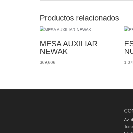
Productos relacionados
MESA AUXILIAR
E
NEWAK
N
369,60
€
1.07
CO
Av. 
Torr