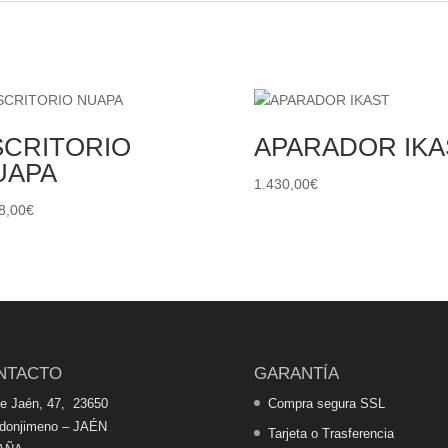
SCRITORIO
APARADOR IKA
UAPA
1.430,00
€
8,00
€
NTACTO
GARANTÍA
de Jaén, 47, 23650
Compra segura SSL
edonjimeno – JAÉN
Tarjeta o Trasferencia