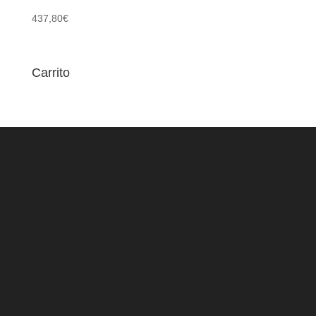
437,80
€
Carrito