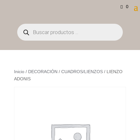
0
Búsqueda
de
productos
Inicio
/
DECORACIÓN
/
CUADROS/LIENZOS
/ LIENZO
ADONIS