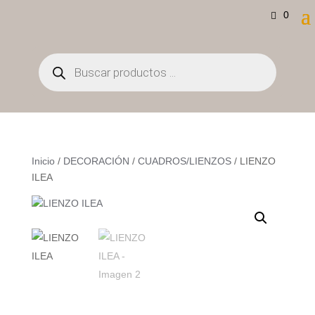
0
Búsqueda
de
productos
Inicio
/
DECORACIÓN
/
CUADROS/LIENZOS
/ LIENZO
ILEA