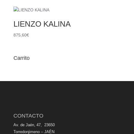
LIENZO KALINA
875,60
€
Carrito
CONTACTO
Av. de Jaén, 47, 23650
Torredonjimeno – JAÉN