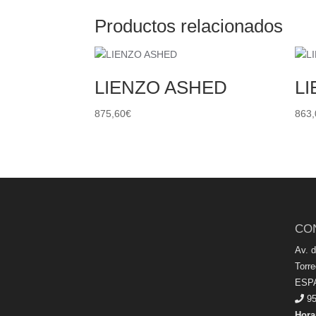
Productos relacionados
LIENZO ASHED
L
875,60
€
863,
CO
Av. 
Torr
ESP
95
Hora