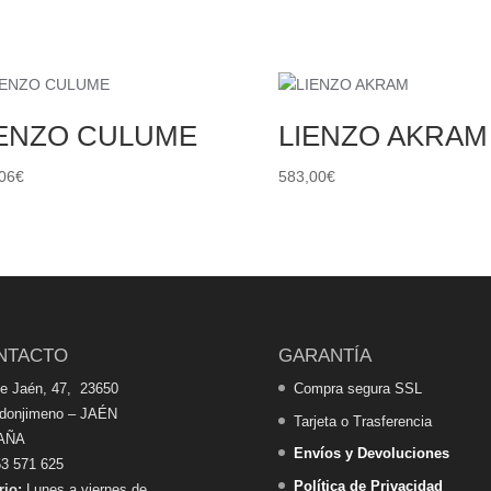
IENZO CULUME
LIENZO AKRAM
06
€
583,00
€
NTACTO
GARANTÍA
de Jaén, 47, 23650
Compra segura SSL
edonjimeno – JAÉN
Tarjeta o Trasferencia
AÑA
Envíos y Devoluciones
3 571 625
Política de Privacidad
rio:
Lunes a viernes de