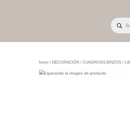
Búsqueda
de
productos
Inicio
/
DECORACIÓN
/
CUADROS/LIENZOS
/ L