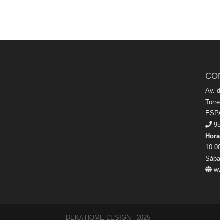
CO
Av. 
Torr
ESP
95
Hora
10:00
Sába
ww
DEKA HOME DESIGN - 2025