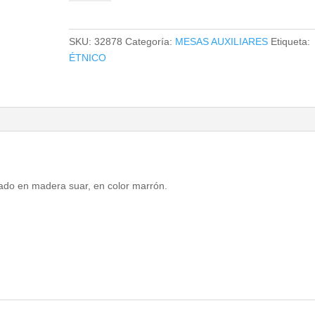
DHARM
cantidad
SKU:
32878
Categoría:
MESAS AUXILIARES
Etiqueta:
ÉTNICO
icado en madera suar, en color marrón.