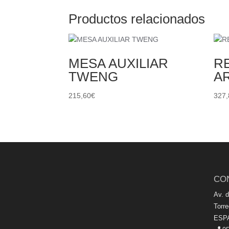
Productos relacionados
MESA AUXILIAR
R
TWENG
A
215,60
€
327,
CO
Av. 
Torr
ESP