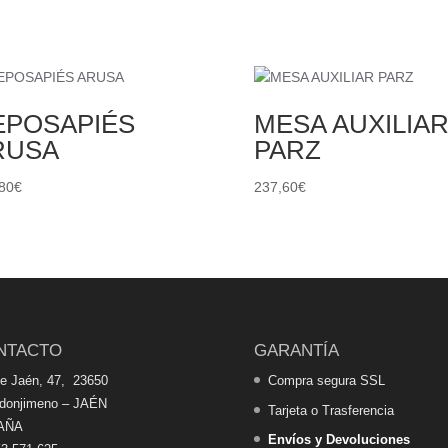
EPOSAPIÉS
MESA AUXILIA
RUSA
PARZ
80
€
237,60
€
NTACTO
GARANTÍA
de Jaén, 47, 23650
Compra segura SSL
edonjimeno – JAÉN
Tarjeta o Trasferencia
AÑA
Envíos y Devoluciones