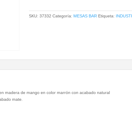
STOW
cantidad
SKU:
37332
Categoría:
MESAS BAR
Etiqueta:
INDUST
do en madera de mango en color marrón con acabado natural
cabado mate.