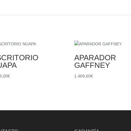
SCRITORIO
APARADOR
UAPA
GAFFNEY
8,00
€
1.469,60
€