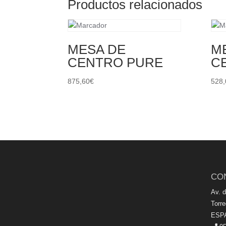
Productos relacionados
MESA DE
M
CENTRO PURE
C
875,60
€
528,
CO
Av. 
Torr
ESP