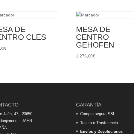
ESA DE
MESA DE
ENTRO CLES
CENTRO
GEHOFEN
00
€
1.276,00
€
NTACTO
GARANTÍA
de Jaén, 47, 23650
Compra segura SSL
edonjimeno – JAÉN
Tarjeta o Trasferencia
AÑA
Envíos y Devoluciones