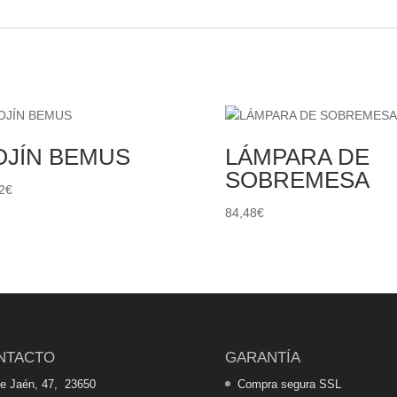
OJÍN BEMUS
LÁMPARA DE
SOBREMESA
2
€
84,48
€
NTACTO
GARANTÍA
de Jaén, 47, 23650
Compra segura SSL