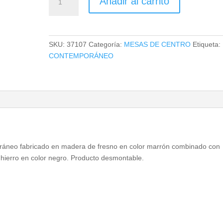
Añadir al carrito
DE
CENTRO
GEHOFEN
cantidad
SKU:
37107
Categoría:
MESAS DE CENTRO
Etiqueta:
CONTEMPORÁNEO
ráneo fabricado en madera de fresno en color marrón combinado con
 hierro en color negro. Producto desmontable.