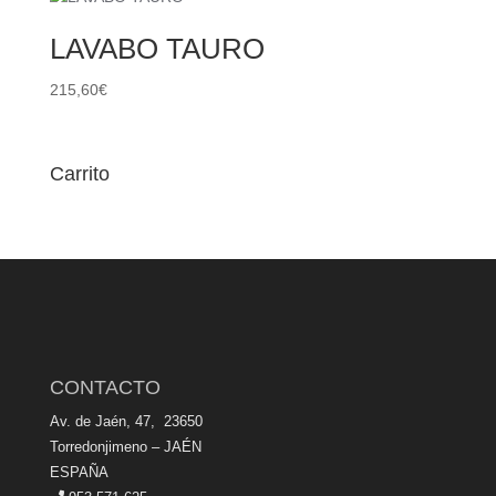
LAVABO TAURO
215,60
€
Carrito
CONTACTO
Av. de Jaén, 47, 23650
Torredonjimeno – JAÉN
ESPAÑA