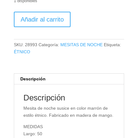
1 disponibles
MESITA
Añadir al carrito
DE
NOCHE
SUSICE
cantidad
SKU:
28993
Categoría:
MESITAS DE NOCHE
Etiqueta:
ÉTNICO
Descripción
Descripción
Mesita de noche susice en color marrón de
estilo étnico. Fabricado en madera de mango.
MEDIDAS
Largo: 50