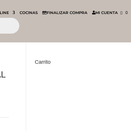
LINE
COCINAS
FINALIZAR COMPRA
MI CUENTA
0
Carrito
L