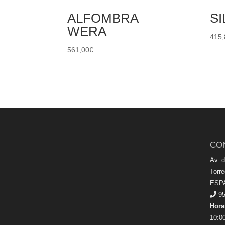
ALFOMBRA
SI
WERA
415,
561,00
€
CO
Av. 
Torr
ESP
95
Hora
10:00