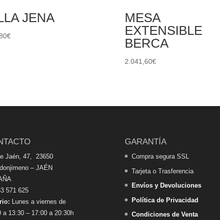
LLA JENA
MESA
EXTENSIBLE
80
€
BERCA
2.041,60
€
NTACTO
GARANTÍA
de Jaén, 47, 23650
Compra segura SSL
edonjimeno – JAÉN
Tarjeta o Trasferencia
AÑA
Envíos y Devoluciones
3 571 625
Política de Privacidad
rio:
Lunes a viernes de
 a 13:30 – 17:00 a 20:30h
Condiciones de Venta