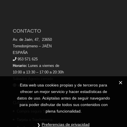
CONTACTO
Av. de Jaén, 47, 23650
Torredonjimeno – JAÉN
ESPAÑA
953 571 625
Horario:
Lunes a viernes de
10:00 a 13:30 – 17:00 a 20:30h
Sábados Agosto cerrado
Esta web usa cookies propias y de terceros para
www.dekamobiliario.es
ofrecer un mejor servicio y hacer estadísticas de
datos de uso. Acéptalas antes de seguir navegando
GARANTÍA
para poder disfrutar de todos sus contenidos con
plena funcionalidad.
Compra segura SSL
Tarjeta o Trasferencia
Preferencias de privacidad