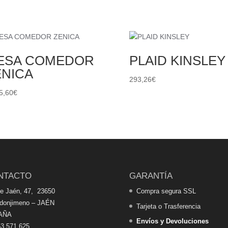
ESA COMEDOR
PLAID KINSLEY
ENICA
293,26
€
5,60
€
NTACTO
GARANTÍA
de Jaén, 47, 23650
Compra segura SSL
edonjimeno – JAÉN
Tarjeta o Trasferencia
AÑA
Envíos y Devoluciones
3 571 625