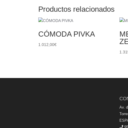
Productos relacionados
CÓMODA PIVKA
M
Z
1.012,00
€
1.31
CO
Av. 
Torr
ESP
95