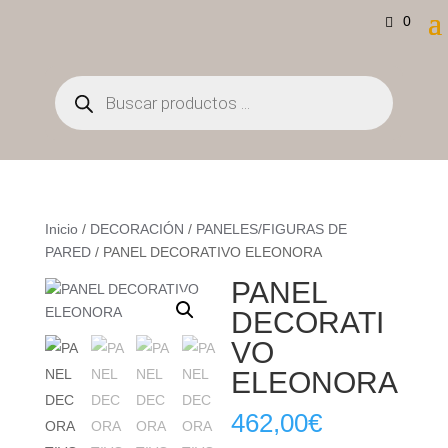
0
Búsqueda
de
productos
Inicio
/
DECORACIÓN
/
PANELES/FIGURAS DE
PARED
/ PANEL DECORATIVO ELEONORA
PANEL
DECORATI
VO
ELEONORA
462,00
€