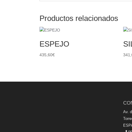
Productos relacionados
ESPEJO
SI
435,60
€
341,
CO
Av. 
Torr
ESP