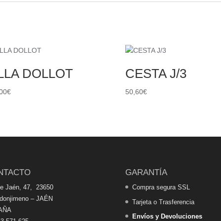
LLA DOLLOT
CESTA J/3
00
€
50,60
€
NTACTO
GARANTÍA
de Jaén, 47, 23650
Compra segura SSL
edonjimeno – JAÉN
Tarjeta o Trasferencia
AÑA
Envíos y Devoluciones