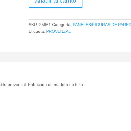
Añadir al carrito
DECORATIVO
GIEN
cantidad
SKU:
25661
Categoría:
PANELES/FIGURAS DE PARE
Etiqueta:
PROVENZAL
estilo provenzal. Fabricado en madera de teka.