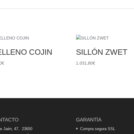
ELLENO COJIN
SILLÓN ZWET
0
€
1.031,80
€
NTACTO
GARANTÍA
de Jaén, 47, 23650
Compra segura SSL