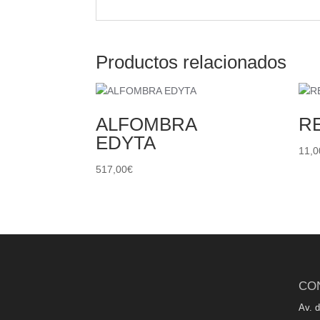
Productos relacionados
ALFOMBRA
R
EDYTA
11,0
517,00
€
CO
Av. 