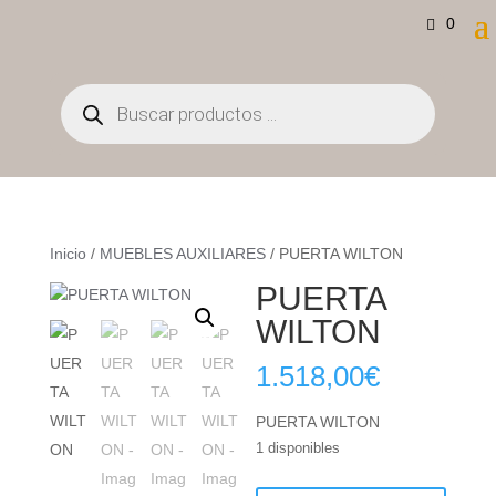
0
Búsqueda
de
productos
Inicio
/
MUEBLES AUXILIARES
/ PUERTA WILTON
PUERTA
WILTON
1.518,00
€
PUERTA WILTON
1 disponibles