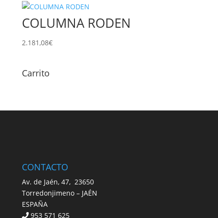
COLUMNA RODEN
2.181,08
€
Carrito
CONTACTO
Av. de Jaén, 47, 23650
Torredonjimeno – JAÉN
ESPAÑA
953 571 625