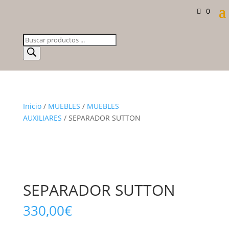
0
Búsqueda
de
productos
Inicio
/
MUEBLES
/
MUEBLES
AUXILIARES
/ SEPARADOR SUTTON
SEPARADOR SUTTON
330,00
€