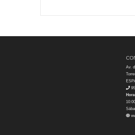
CO
Av. 
Torr
ESP
95
Hora
10:00
Sába
ww