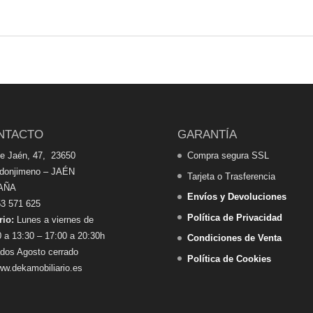
NTACTO
GARANTÍA
de Jaén, 47, 23650
Compra segura SSL
edonjimeno – JAÉN
Tarjeta o Trasferencia
AÑA
Envíos y Devoluciones
3 571 625
Política de Privacidad
rio:
Lunes a viernes de
 a 13:30 – 17:00 a 20:30h
Condiciones de Venta
dos Agosto cerrado
Política de Cookies
w.dekamobiliario.es